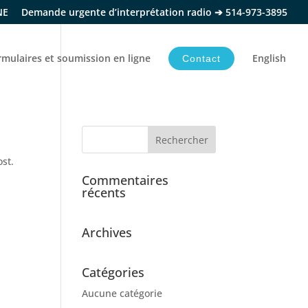
NE
Demande urgente d’interprétation radio ➔ 514-973-3895
rmulaires et soumission en ligne
English
Contact
ost.
Commentaires
récents
Archives
Catégories
Aucune catégorie